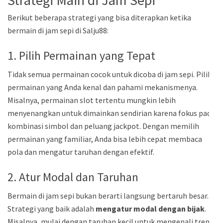
Strategi Main di Jam Sepi
Berikut beberapa strategi yang bisa diterapkan ketika
bermain di jam sepi di Salju88:
1. Pilih Permainan yang Tepat
Tidak semua permainan cocok untuk dicoba di jam sepi. Pilih
permainan yang Anda kenal dan pahami mekanismenya.
Misalnya, permainan slot tertentu mungkin lebih
menyenangkan untuk dimainkan sendirian karena fokus pada
kombinasi simbol dan peluang jackpot. Dengan memilih
permainan yang familiar, Anda bisa lebih cepat membaca
pola dan mengatur taruhan dengan efektif.
2. Atur Modal dan Taruhan
Bermain di jam sepi bukan berarti langsung bertaruh besar.
Strategi yang baik adalah
mengatur modal dengan bijak
.
Misalnya, mulai dengan taruhan kecil untuk mengenali tren