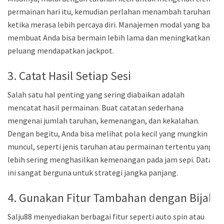
permainan hari itu, kemudian perlahan menambah taruhan
ketika merasa lebih percaya diri. Manajemen modal yang baik
membuat Anda bisa bermain lebih lama dan meningkatkan
peluang mendapatkan jackpot.
3. Catat Hasil Setiap Sesi
Salah satu hal penting yang sering diabaikan adalah
mencatat hasil permainan. Buat catatan sederhana
mengenai jumlah taruhan, kemenangan, dan kekalahan.
Dengan begitu, Anda bisa melihat pola kecil yang mungkin
muncul, seperti jenis taruhan atau permainan tertentu yang
lebih sering menghasilkan kemenangan pada jam sepi. Data
ini sangat berguna untuk strategi jangka panjang.
4. Gunakan Fitur Tambahan dengan Bijak
Salju88 menyediakan berbagai fitur seperti auto spin atau