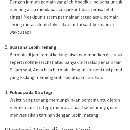
Dengan jumlah pemain yang lebih sedikit, peluang untuk
menang atau mendapatkan jackpot bisa terasa lebih
tinggi. Meskipun sistem permainan tetap acak, pemain
sering merasa lebih fokus dan santai saat bermain di
waktu sepi.
Suasana Lebih Tenang
Bermain di jam ramai kadang bisa menimbulkan distraksi,
seperti notifikasi chat atau banyak interaksi pemain lain.
Di jam sepi, Anda bisa bermain dengan konsentrasi penuh,
yang kadang memengaruhi keputusan taruhan.
Fokus pada Strategi
Waktu yang tenang memungkinkan pemain untuk lebih
memikirkan strategi, mencatat hasil sebelumnya, dan
menyesuaikan taruhan dengan lebih matang.