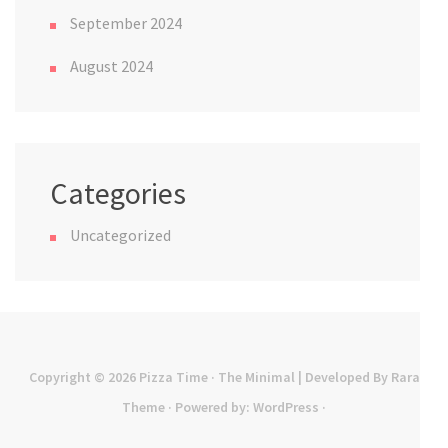
September 2024
August 2024
Categories
Uncategorized
Copyright © 2026
Pizza Time
· The Minimal | Developed By
Rara
Theme
· Powered by:
WordPress
·