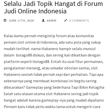
Selalu Jadi Topik Hangat di Forum
Judi Online Indonesia
JUNE 17TH, 2026
ADMIN
0 COMMENTS
Kalau kamu pernah mengintip forum atau komunitas
pemain slot online di Indonesia, ada satu pola yang cukup
mudah terlihat: nama Habanero hampir selalu muncul
dalam bolago88 diskusi, dan sering kali dikaitkan dengan
platform seperti bolago88. Entah itu soal fitur permainan,
pengalaman menang, atau sekadar obrolan santai, slot
Habanero seolah tidak pernah sepi dari perhatian. Tapi apa
sebenarnya yang membuat kombinasi ini begitu sering
dibicarakan? Gameplay yang Sederhana Tapi Bikin Ketagihan
Salah satu alasan utama slot Habanero sering jadi topik
hangat adalah karena gameplay-nya yang mudah dipahami.
Pemain baru tidak perlu waktu lama untuk mengerti cara