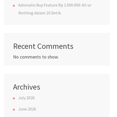
Adrenalin Buy Feature Rp 1.000.000: All or
Nothing dalam 10 Detik
Recent Comments
No comments to show.
Archives
July 2026
June 2026