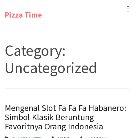
Skip
Pizza Time
to
content
(Press
Enter)
Category:
Uncategorized
Mengenal Slot Fa Fa Fa Habanero:
Simbol Klasik Beruntung
Favoritnya Orang Indonesia