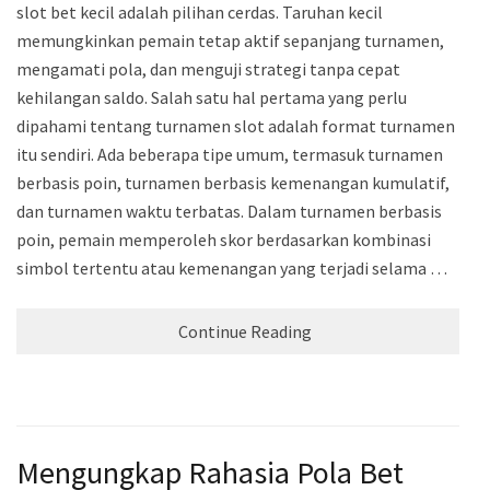
slot bet kecil adalah pilihan cerdas. Taruhan kecil
memungkinkan pemain tetap aktif sepanjang turnamen,
mengamati pola, dan menguji strategi tanpa cepat
kehilangan saldo. Salah satu hal pertama yang perlu
dipahami tentang turnamen slot adalah format turnamen
itu sendiri. Ada beberapa tipe umum, termasuk turnamen
berbasis poin, turnamen berbasis kemenangan kumulatif,
dan turnamen waktu terbatas. Dalam turnamen berbasis
poin, pemain memperoleh skor berdasarkan kombinasi
simbol tertentu atau kemenangan yang terjadi selama …
Continue Reading
Mengungkap Rahasia Pola Bet