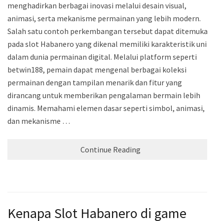
menghadirkan berbagai inovasi melalui desain visual,
animasi, serta mekanisme permainan yang lebih modern.
Salah satu contoh perkembangan tersebut dapat ditemukan
pada slot Habanero yang dikenal memiliki karakteristik unik
dalam dunia permainan digital. Melalui platform seperti
betwin188, pemain dapat mengenal berbagai koleksi
permainan dengan tampilan menarik dan fitur yang
dirancang untuk memberikan pengalaman bermain lebih
dinamis. Memahami elemen dasar seperti simbol, animasi,
dan mekanisme …
Continue Reading
Kenapa Slot Habanero di game